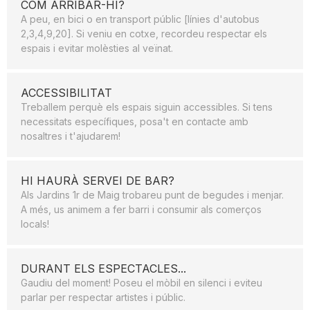
COM ARRIBAR-HI?
A peu, en bici o en transport públic [línies d'autobus
2,3,4,9,20]. Si veniu en cotxe, recordeu respectar els
espais i evitar molèsties al veïnat.
ACCESSIBILITAT
Treballem perquè els espais siguin accessibles. Si tens
necessitats específiques, posa't en contacte amb
nosaltres i t'ajudarem!
HI HAURÀ SERVEI DE BAR?
Als Jardins 1r de Maig trobareu punt de begudes i menjar.
A més, us animem a fer barri i consumir als comerços
locals!
DURANT ELS ESPECTACLES...
Gaudiu del moment! Poseu el mòbil en silenci i eviteu
parlar per respectar artistes i públic.