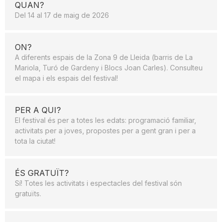
QUAN?
Del 14 al 17 de maig de 2026
ON?
A diferents espais de la Zona 9 de Lleida (barris de La
Mariola, Turó de Gardeny i Blocs Joan Carles). Consulteu
el mapa i els espais del festival!
PER A QUI?
El festival és per a totes les edats: programació familiar,
activitats per a joves, propostes per a gent gran i per a
tota la ciutat!
ÉS GRATUÏT?
Sí! Totes les activitats i espectacles del festival són
gratuïts.